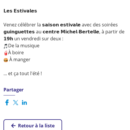
𝗟𝗲𝘀 𝗘𝘀𝘁𝗶𝘃𝗮𝗹𝗲𝘀
Venez célébrer la 𝘀𝗮𝗶𝘀𝗼𝗻 𝗲𝘀𝘁𝗶𝘃𝗮𝗹𝗲 avec des soirées
𝗴𝘂𝗶𝗻𝗴𝘂𝗲𝘁𝘁𝗲𝘀 au 𝗰𝗲𝗻𝘁𝗿𝗲 𝗠𝗶𝗰𝗵𝗲𝗹-𝗕𝗲𝗿𝘁𝗲𝗹𝗹𝗲, à partir de
𝟭𝟵𝗵 un vendredi sur deux :
De la musique
À boire
À manger
... et ça tout l'été !
Partager
Retour à la liste