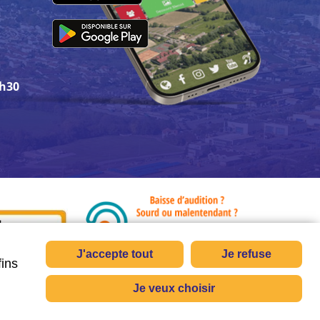
3h30
J'accepte tout
Je refuse
fins
Je veux choisir