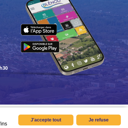
3h30
J'accepte tout
Je refuse
fins