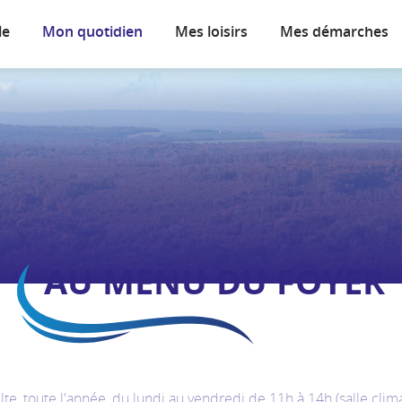
le
Mon quotidien
Mes loisirs
Mes démarches
AU MENU DU FOYER
ulte, toute l'année, du lundi au vendredi de 11h à 14h (salle cli