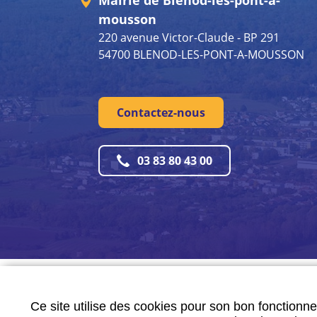
Mairie de Blénod-lès-pont-à-
mousson
220 avenue Victor-Claude - BP 291
54700 BLENOD-LES-PONT-A-MOUSSON
Contactez-nous
03 83 80 43 00
Mentions légales
Ce site utilise des cookies pour son bon fonctionne
Plan du site