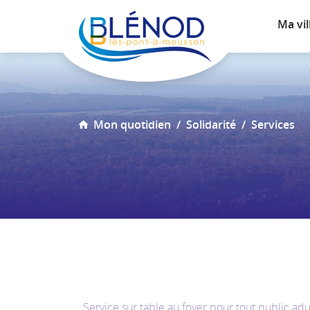
Ma vil
Mon quotidien
Solidarité
Services
Service sur table au foyer pour tout public ad