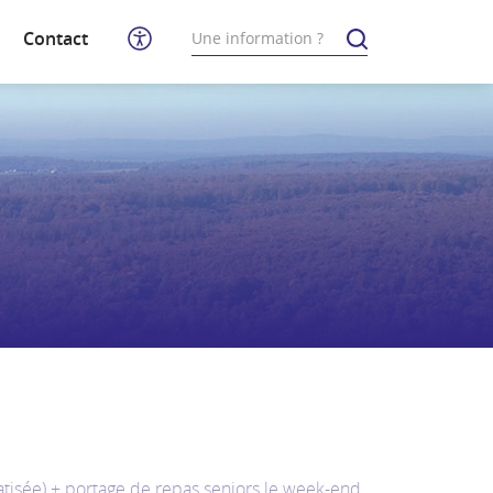
Contact
matisée) + portage de repas seniors le week-end