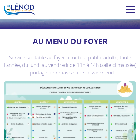
AU MENU DU FOYER
Service sur table au foyer pour tout public adulte, toute
l'année, du lundi au vendredi de 11h à 14h (salle climatisée)
+ portage de repas seniors le week-end